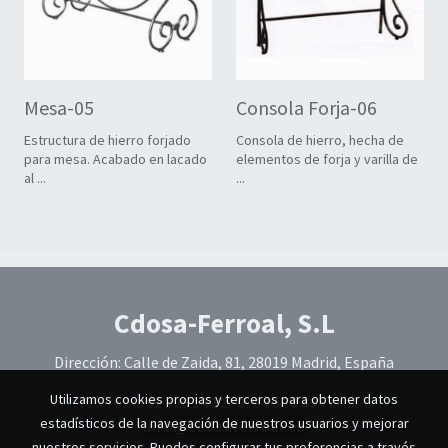
Mesa-05
Consola Forja-06
Estructura de hierro forjado
Consola de hierro, hecha de
para mesa. Acabado en lacado
elementos de forja y varilla de
al ...
...
Cdosa-Ferroal, S.L
Dirección: Calle de Zaida, 81, 28019 Madrid, España
Utilizamos cookies propias y terceros para obtener datos
Teléfono:
91 329 14 12
/
699 89 79 33
|
Email:
estadísticos de la navegación de nuestros usuarios y mejorar
info@cdosaferroal.es
nuestros servicios. Puedes configurar tus preferencias a través