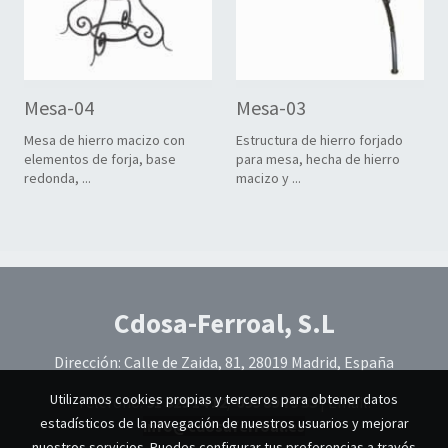
Mesa-04
Mesa-03
Mesa de hierro macizo con
Estructura de hierro forjado
elementos de forja, base
para mesa, hecha de hierro
redonda, ...
macizo y ...
Cdosa-Ferroal, S.L
Dirección: Calle de Zaida, 81, 28019 Madrid, España
Utilizamos cookies propias y terceros para obtener datos
Teléfono:
91 329 14 12
/
699 89 79 33
|
Email:
estadísticos de la navegación de nuestros usuarios y mejorar
info@cdosaferroal.es
nuestros servicios. Puedes configurar tus preferencias a través